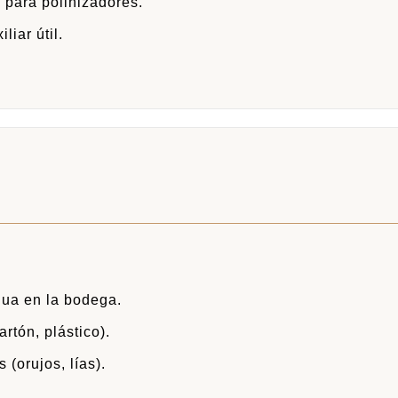
s
para polinizadores.
liar útil.
ua en la bodega.
artón, plástico).
 (orujos, lías).