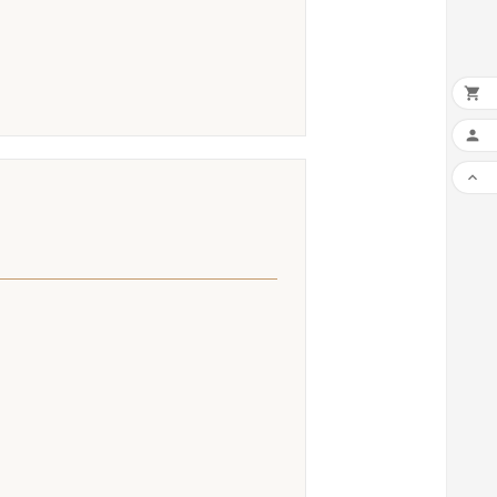


