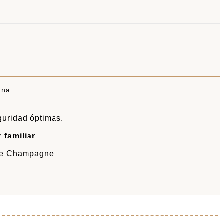
ana:
guridad óptimas.
 familiar
.
de Champagne.