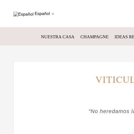
Español

NUESTRA CASA
CHAMPAGNE
IDEAS R
VITICU
"No heredamos la