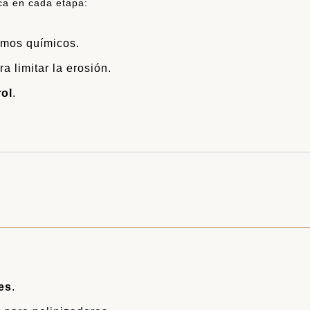
ca en cada etapa:
mos químicos.
a limitar la erosión.
rol
.
es
.