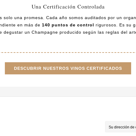
Una Certificación Controlada
s solo una promesa. Cada año somos auditados por un orga
ndiente en más de
140 puntos de control
rigurosos. Es su g
e degustar un Champagne producido según las reglas del art
DESCUBRIR NUESTROS VINOS CERTIFICADOS
Su Cuenta
Newsletter
 el Envío
Información personal
s Generales
Pedidos