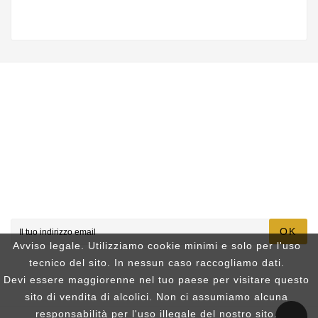

Informazioni Negozio

INFOS

Il Tuo Account
Newsletter
OK
Avviso legale. Utilizziamo cookie minimi e solo per l'uso
Puoi annullare l'iscrizione in ogni momenti. A questo scopo,
tecnico del sito. In nessun caso raccogliamo dati.
cerca le info di contatto nelle note legali.
Devi essere maggiorenne nel tuo paese per visitare questo
sito di vendita di alcolici. Non ci assumiamo alcuna
responsabilità per l'uso illegale del nostro sito.