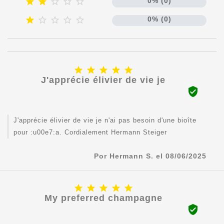





0% (0)





0% (0)





J'apprécie élivier de vie je

J'apprécie élivier de vie je n'ai pas besoin d'une bioîte
pour :u00e7:a. Cordialement Hermann Steiger
Por Hermann S. el 08/06/2025





My preferred champagne
