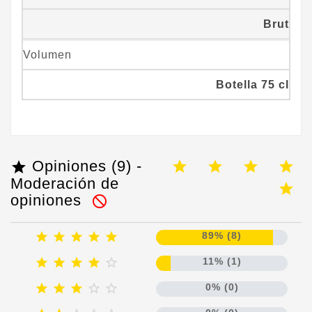
Brut
Volumen
Botella 75 cl
Opiniones (9) -

Moderación de
opiniones






89% (8)





11% (1)





0% (0)