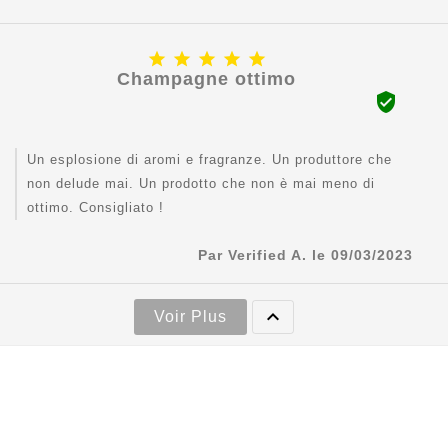





Champagne ottimo

Un esplosione di aromi e fragranze. Un produttore che
non delude mai. Un prodotto che non è mai meno di
ottimo. Consigliato !
Par Verified A. le 09/03/2023

Voir Plus

Contact

Informations