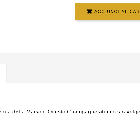

AGGIUNGI AL CA
epita della Maison. Questo Champagne atipico stravolge i 