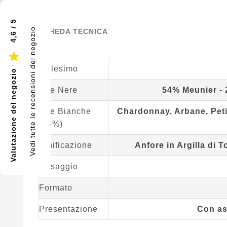
4,6 / 5
Vedi tutte le recensioni del negozio
SCHEDA TECNICA

Millesimo
Valutazione del negozio
Uve Nere
54% Meunier - 
Uve Bianche
Chardonnay, Arbane, Petit
(26%)
Vinificazione
Anfore in Argilla di 
Dosaggio
Formato
Presentazione
Con as