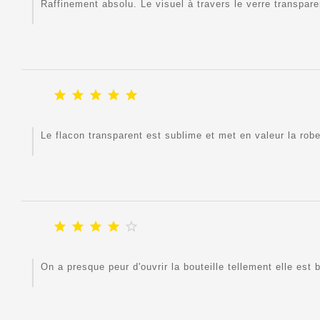
Raffinement absolu. Le visuel à travers le verre transpar





Le flacon transparent est sublime et met en valeur la ro





On a presque peur d'ouvrir la bouteille tellement elle est 